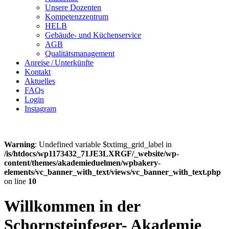
Unsere Dozenten
Kompetenzzentrum
HELB
Gebäude- und Küchenservice
AGB
Qualitätsmanagement
Anreise / Unterkünfte
Kontakt
Aktuelles
FAQs
Login
Instagram
Warning
: Undefined variable $txtimg_grid_label in
/is/htdocs/wp1173432_71JE3LXRGF/_website/wp-
content/themes/akademieduelmen/wpbakery-
elements/vc_banner_with_text/views/vc_banner_with_text.php
on line
10
Willkommen in der
Schornsteinfeger- Akademie